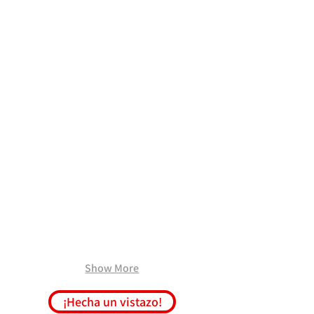
D16
ISO
Show More
¡Hecha un vistazo!