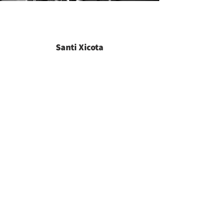
Santi Xicota
El millor dels concessionaris Renault trucks.
Estem molt contents amb el seu excel·lent
servei.